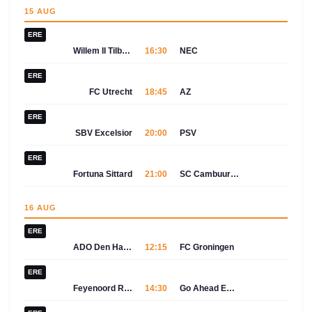
15 AUG
ERE
Willem II Tilburg
16:30
NEC
ERE
FC Utrecht
18:45
AZ
ERE
SBV Excelsior
20:00
PSV
ERE
Fortuna Sittard
21:00
SC Cambuur-Leeuwarden
16 AUG
ERE
ADO Den Haag
12:15
FC Groningen
ERE
Feyenoord Rotterdam
14:30
Go Ahead Eagles