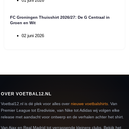
01 juni 2026
FC Groningen Thuisshirt 2026/27: De G Centraal in
Groen en Wit
02 juni 2026
OVER VOETBAL12.NL
Voetbal12.nl is dé plek voor alles over
nieuwe voetbalshirts
. Van
Premier League tot Eredivisie, van Nike tot Adidas wij volgen elke
release met aandacht voor ontwerp en de verhalen achter het shirt.
Van Ajax en Real Madrid tot verrassende kleinere clubs. Bekijk het