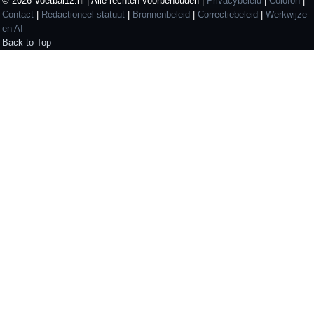
© 2026 Voetbal12.nl | Alle rechten voorbehouden |
Privacybeleid
|
Colofon
|
Contact
|
Redactioneel statuut
|
Bronnenbeleid
|
Correctiebeleid
|
Werkwijze
en AI
Back to Top