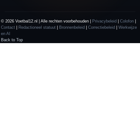
© 2026 Voetbal12.nl | Alle rechten voorbehouden |
Privacybeleid
|
Colofon
|
Contact
|
Redactioneel statuut
|
Bronnenbeleid
|
Correctiebeleid
|
Werkwijze
en AI
Back to Top