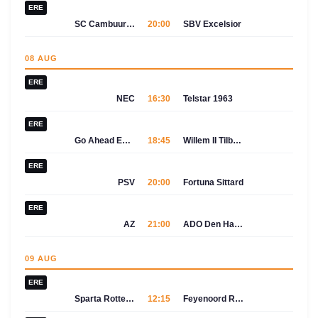
ERE
SC Cambuur-Leeuwarden
20:00
SBV Excelsior
08 AUG
ERE
NEC
16:30
Telstar 1963
ERE
Go Ahead Eagles
18:45
Willem II Tilburg
ERE
PSV
20:00
Fortuna Sittard
ERE
AZ
21:00
ADO Den Haag
09 AUG
ERE
Sparta Rotterdam
12:15
Feyenoord Rotterdam