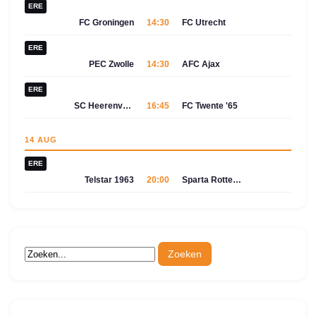
ERE
FC Groningen
14:30
FC Utrecht
ERE
PEC Zwolle
14:30
AFC Ajax
ERE
SC Heerenveen
16:45
FC Twente '65
14 AUG
ERE
Telstar 1963
20:00
Sparta Rotterdam