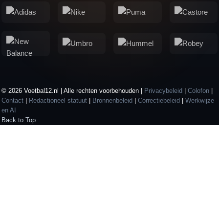
© 2026 Voetbal12.nl | Alle rechten voorbehouden |
Privacybeleid
|
Colofon
|
Contact
|
Redactioneel statuut
|
Bronnenbeleid
|
Correctiebeleid
|
Werkwijze
en AI
Back to Top